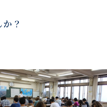
んか？
。